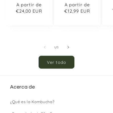
Precio
A partir de
Precio
A partir de
habitual
€24,00 EUR
habitual
€12,99 EUR
de
1
/
3
Ver todo
Acerca de
¿Qué es la Kombucha?