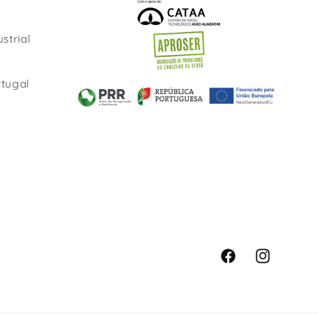
strial
rtugal
Facebook
Instagram