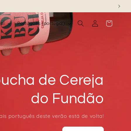
Iniciar
I
Carrinho
gal
Português (portugal)
sessão
d
i
o
m
a
ucha de Cereja
do Fundão
is português deste verão está de volta!