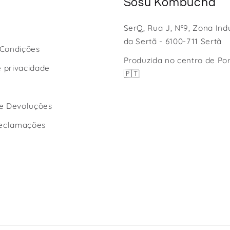
Sõsu Kombucha
SerQ, Rua J, Nº9, Zona Indu
s
da Sertã - 6100-711 Sertã
 Condições
Produzida no centro de Po
e privacidade
🇵🇹
e Devoluções
reclamações